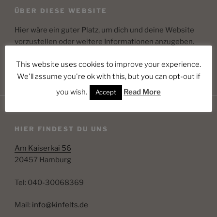
ÜBER DIESE WEBSITE
Hier wäre ein guter Platz, um dich und deine Website
vorzustellen oder weitere Informationen anzugeben.
This website uses cookies to improve your experience.
We'll assume you're ok with this, but you can opt-out if
you wish.
Read More
Accept
HIER FINDEST DU UNS
Am Kaiserkai 56
20457 Hamburg
Tel: 040-30068369
Mail:
info@kinfelts.de