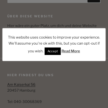
nach:
ÜBER DIESE WEBSITE
Hier wäre ein guter Platz, um dich und deine Website
vorzustellen oder weitere Informationen anzugeben.
This website uses cookies to improve your experience.
We'll assume you're ok with this, but you can opt-out if
you wish.
Read More
Accept
HIER FINDEST DU UNS
Am Kaiserkai 56
20457 Hamburg
Tel: 040-30068369