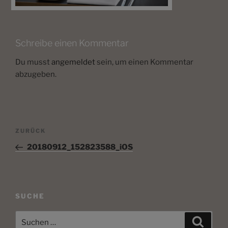
Schreibe einen Kommentar
Du musst
angemeldet
sein, um einen Kommentar
abzugeben.
Beitragsnavigation
Vorheriger
ZURÜCK
Beitrag
20180912_152823588_iOS
SUCHE
Suche
Suche